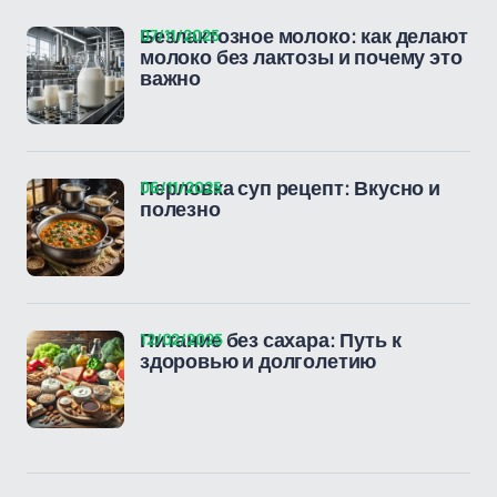
07/11/2025
Безлактозное молоко: как делают
молоко без лактозы и почему это
важно
06/11/2025
Перловка суп рецепт: Вкусно и
полезно
12/02/2025
Питание без сахара: Путь к
здоровью и долголетию