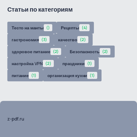
Статьи по категориям
Тесто на манты
()
Рецепты
(4)
гастрономия
(3)
качество
(2)
здоровое питание
(2)
Безопасность
(2)
настройка VPN
(2)
праздники
(1)
питание
(1)
организация кухни
(1)
z-pdf.ru