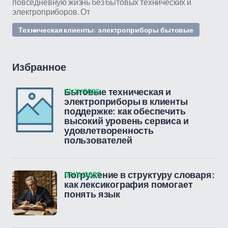
повседневную жизнь без бытовых технических и
электроприборов. От
Техническая клиенты: электроприборы бытовые
Избранное
12/11/2025
Бытовые техническая и
электроприборы в клиенты
поддержке: как обеспечить
высокий уровень сервиса и
удовлетворенность
пользователей
07/11/2025
Погружение в структуру словаря:
как лексикография помогает
понять язык