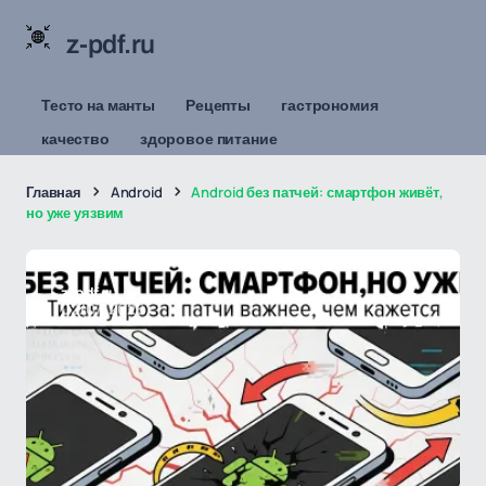
z-pdf.ru
Тесто на манты
Рецепты
гастрономия
качество
здоровое питание
Главная
Android
Android без патчей: смартфон живёт,
но уже уязвим
z-pdf.ru
02/07/2026