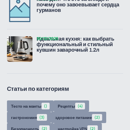
почему оно завоевывает сердца
гурманов
30/12/2025
Идеальная кухня: как выбрать
функциональный и стильный
кувшин заварочный 1.2л
Статьи по категориям
Тесто на манты
()
Рецепты
(4)
гастрономия
(3)
здоровое питание
(2)
Безопасность
(2)
настройка VPN
(2)