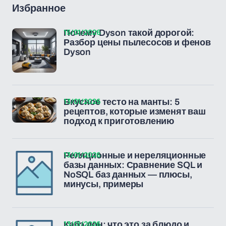
Избранное
15/01/2026
Почему Dyson такой дорогой:
Разбор цены пылесосов и фенов
Dyson
13/01/2026
Вкусное тесто на манты: 5
рецептов, которые изменят ваш
подход к приготовлению
13/01/2026
Реляционные и нереляционные
базы данных: Сравнение SQL и
NoSQL баз данных — плюсы,
минусы, примеры
13/01/2026
Кабэ дон: что это за блюдо и