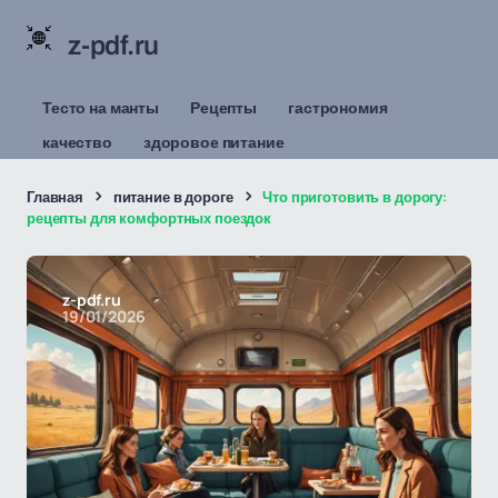
z-pdf.ru
Тесто на манты
Рецепты
гастрономия
качество
здоровое питание
Главная
питание в дороге
Что приготовить в дорогу:
рецепты для комфортных поездок
z-pdf.ru
19/01/2026