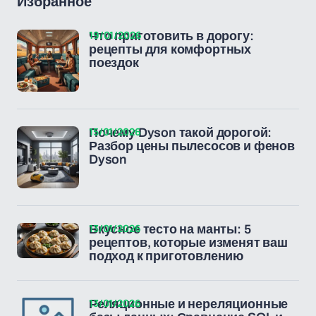
Избранное
19/01/2026
Что приготовить в дорогу:
рецепты для комфортных
поездок
15/01/2026
Почему Dyson такой дорогой:
Разбор цены пылесосов и фенов
Dyson
13/01/2026
Вкусное тесто на манты: 5
рецептов, которые изменят ваш
подход к приготовлению
13/01/2026
Реляционные и нереляционные