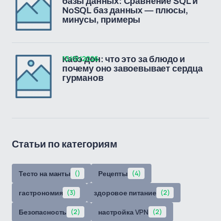
базы данных: Сравнение SQL и
NoSQL баз данных — плюсы,
минусы, примеры
13/01/2026
Кабэ дон: что это за блюдо и
почему оно завоевывает сердца
гурманов
Статьи по категориям
Тесто на манты
()
Рецепты
(4)
гастрономия
(3)
здоровое питание
(2)
Безопасность
(2)
настройка VPN
(2)