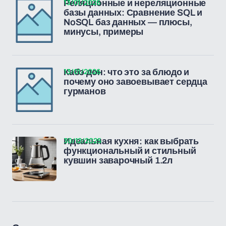
13/01/2026
Реляционные и нереляционные
базы данных: Сравнение SQL и
NoSQL баз данных — плюсы,
минусы, примеры
13/01/2026
Кабэ дон: что это за блюдо и
почему оно завоевывает сердца
гурманов
30/12/2025
Идеальная кухня: как выбрать
функциональный и стильный
кувшин заварочный 1.2л