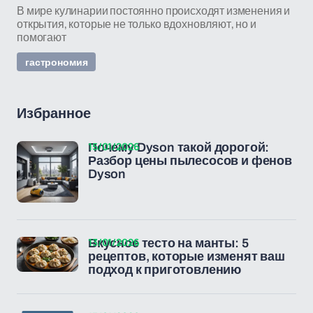
В мире кулинарии постоянно происходят изменения и
открытия, которые не только вдохновляют, но и
помогают
гастрономия
Избранное
15/01/2026
Почему Dyson такой дорогой:
Разбор цены пылесосов и фенов
Dyson
13/01/2026
Вкусное тесто на манты: 5
рецептов, которые изменят ваш
подход к приготовлению