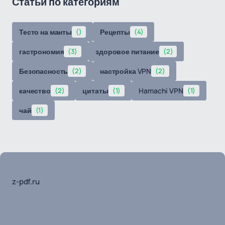
Статьи по категориям
Тесто на манты
()
Рецепты
(4)
гастрономия
(3)
здоровое питание
(2)
Безопасность
(2)
настройка VPN
(2)
качество
(2)
цитаты
(1)
Hamachi VPN
(1)
чай
(1)
z-pdf.ru