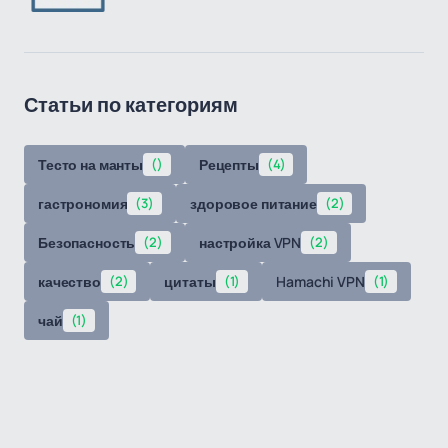
Статьи по категориям
Тесто на манты
()
Рецепты
(4)
гастрономия
(3)
здоровое питание
(2)
Безопасность
(2)
настройка VPN
(2)
качество
(2)
цитаты
(1)
Hamachi VPN
(1)
чай
(1)