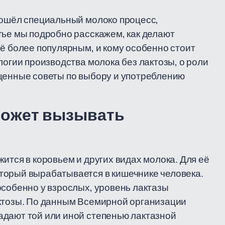
рошёл специальный молоко процесс,
тье мы подробно расскажем, как делают
сё более популярным, и кому особенно стоит
логии производства молока без лактозы, о роли
 ценные советы по выбору и употреблению
может вызывать
ится в коровьем и других видах молока. Для её
торый вырабатывается в кишечнике человека.
особенно у взрослых, уровень лактазы
актозы. По данным Всемирной организации
адают той или иной степенью лактазной