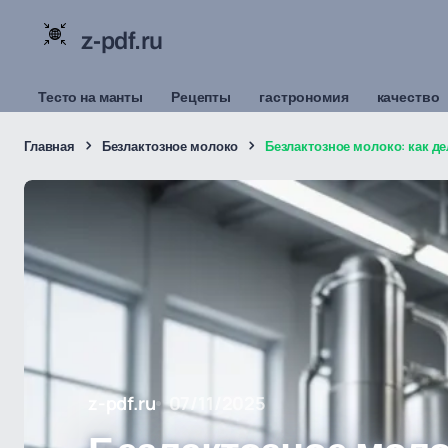
z-pdf.ru
Тесто на манты
Рецепты
гастрономия
качество
Главная
Безлактозное молоко
Безлактозное молоко: как д
z-pdf.ru
07/11/2025