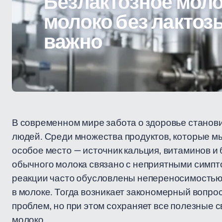
Безлактозное моло
молоко без лактозы
важно
В современном мире забота о здоровье станови
людей. Среди множества продуктов, которые м
особое место — источник кальция, витаминов и
обычного молока связано с неприятными симпто
реакции часто обусловлены непереносимостью
в молоке. Тогда возникает закономерный вопрос
проблем, но при этом сохраняет все полезные 
молоко.