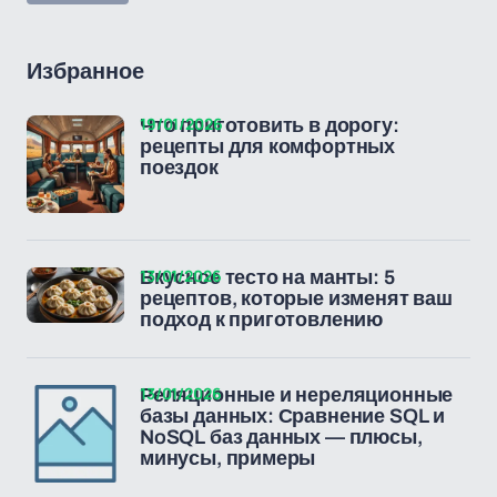
Избранное
19/01/2026
Что приготовить в дорогу:
рецепты для комфортных
поездок
13/01/2026
Вкусное тесто на манты: 5
рецептов, которые изменят ваш
подход к приготовлению
13/01/2026
Реляционные и нереляционные
базы данных: Сравнение SQL и
NoSQL баз данных — плюсы,
минусы, примеры