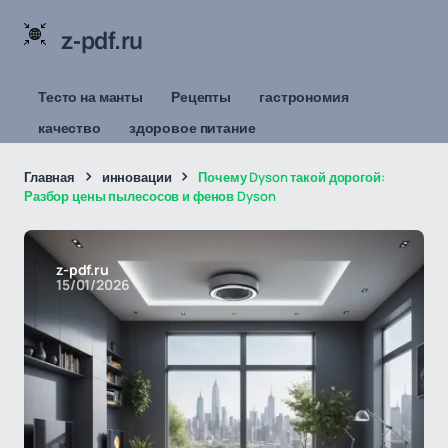
z-pdf.ru
Тесто на манты
Рецепты
гастрономия
качество
здоровое питание
Главная
инновации
Почему Dyson такой дорогой:
Разбор цены пылесосов и фенов Dyson
z-pdf.ru
15/01/2026