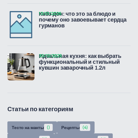
13/01/2026
Кабэ дон: что это за блюдо и
почему оно завоевывает сердца
гурманов
30/12/2025
Идеальная кухня: как выбрать
функциональный и стильный
кувшин заварочный 1.2л
Статьи по категориям
Тесто на манты
()
Рецепты
(4)