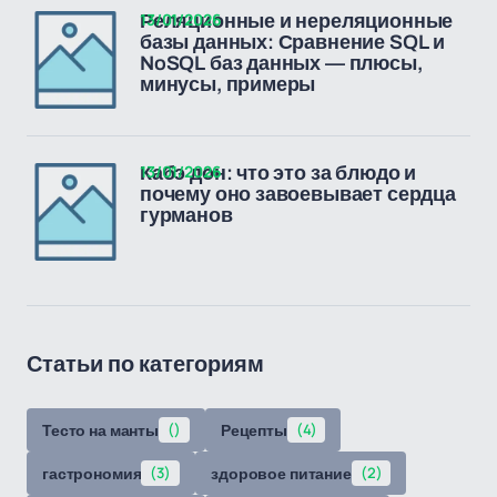
13/01/2026
Реляционные и нереляционные
базы данных: Сравнение SQL и
NoSQL баз данных — плюсы,
минусы, примеры
13/01/2026
Кабэ дон: что это за блюдо и
почему оно завоевывает сердца
гурманов
Статьи по категориям
Тесто на манты
()
Рецепты
(4)
гастрономия
(3)
здоровое питание
(2)