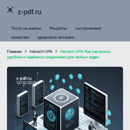
z-pdf.ru
Тесто на манты
Рецепты
гастрономия
качество
здоровое питание
Главная
Hamachi VPN
Hamachi VPN: Как настроить
удобное и надёжное соединение для любых задач
z-pdf.ru
12/12/2025