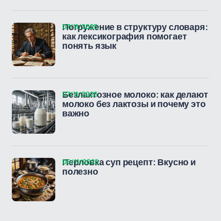
07/11/2025
Погружение в структуру словаря:
как лексикография помогает
понять язык
07/11/2025
Безлактозное молоко: как делают
молоко без лактозы и почему это
важно
06/11/2025
Перловка суп рецепт: Вкусно и
полезно