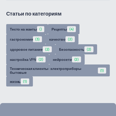
Статьи по категориям
Тесто на манты
()
Рецепты
(4)
гастрономия
(3)
качество
(2)
здоровое питание
(2)
Безопасность
(2)
настройка VPN
(2)
нейросети
(2)
Техническая клиенты: электроприборы
(1)
бытовые
жизнь
(1)