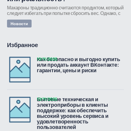
Макароны традиционно считаются продуктом, который
следует избегать при попытке сбросить вес. Однако, с
Новости
Избранное
13/11/2025
Как безопасно и выгодно купить
или продать аккаунт ВКонтакте:
гарантии, цены и риски
12/11/2025
Бытовые техническая и
электроприборы в клиенты
поддержке: как обеспечить
высокий уровень сервиса и
удовлетворенность
пользователей