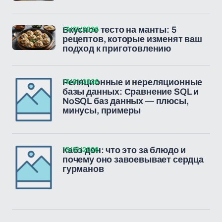
13/01/2026
Вкусное тесто на манты: 5
рецептов, которые изменят ваш
подход к приготовлению
13/01/2026
Реляционные и нереляционные
базы данных: Сравнение SQL и
NoSQL баз данных — плюсы,
минусы, примеры
13/01/2026
Кабэ дон: что это за блюдо и
почему оно завоевывает сердца
гурманов