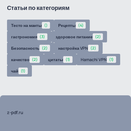
Статьи по категориям
Тесто на манты
()
Рецепты
(4)
гастрономия
(3)
здоровое питание
(2)
Безопасность
(2)
настройка VPN
(2)
качество
(2)
цитаты
(1)
Hamachi VPN
(1)
чай
(1)
z-pdf.ru