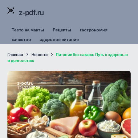
z-pdf.ru
Тесто на манты
Рецепты
гастрономия
качество
здоровое питание
Главная
Новости
Питание без сахара: Путь к здоровью
и долголетию
z-pdf.ru
12/02/2025