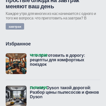
простые блюда на завтрак
меняют ваш день
Каждое утро для многих из нас начинается с одного и
того же вопроса: что приготовить на завтрак? В
завтрак
Избранное
19/01/2026
Что приготовить в дорогу:
рецепты для комфортных
поездок
15/01/2026
Почему Dyson такой дорогой:
Разбор цены пылесосов и фенов
Dyson