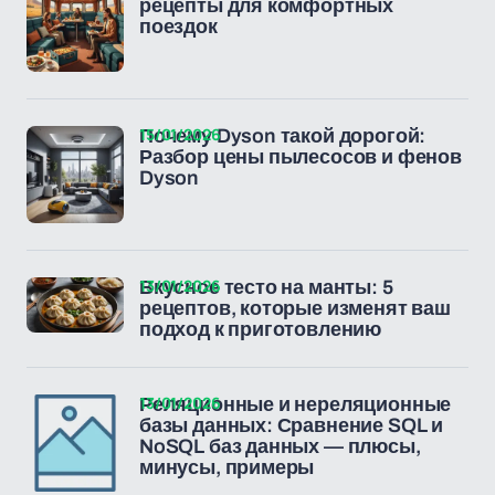
рецепты для комфортных
поездок
15/01/2026
Почему Dyson такой дорогой:
Разбор цены пылесосов и фенов
Dyson
13/01/2026
Вкусное тесто на манты: 5
рецептов, которые изменят ваш
подход к приготовлению
13/01/2026
Реляционные и нереляционные
базы данных: Сравнение SQL и
NoSQL баз данных — плюсы,
минусы, примеры